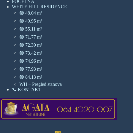
POČETNA
WHITE HILL RESIDENCE
🟢 48,04 m²
🟢 49,95 m²
🟢 55,11 m²
🟢 71,77 m²
🟢 72,39 m²
🟢 73,42 m²
🟢 74,96 m²
🟢 77,93 m²
🟢 84,13 m²
WH – Pregled stanova
📞 KONTAKT