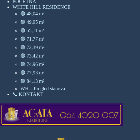
POČETNA
WHITE HILL RESIDENCE
🟢 48,04 m²
🟢 49,95 m²
🟢 55,11 m²
🟢 71,77 m²
🟢 72,39 m²
🟢 73,42 m²
🟢 74,96 m²
🟢 77,93 m²
🟢 84,13 m²
WH – Pregled stanova
📞 KONTAKT