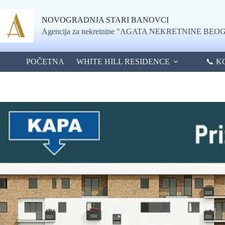
Skip
to
NOVOGRADNJA STARI BANOVCI
content
Agencija za nekretnine "AGATA NEKRETNINE BE
POČETNA
WHITE HILL RESIDENCE
📞 