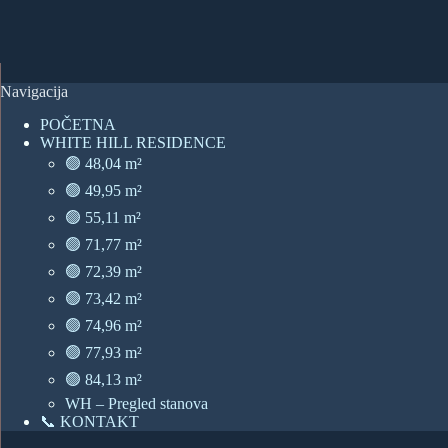
Navigacija
POČETNA
WHITE HILL RESIDENCE
🟢 48,04 m²
🟢 49,95 m²
🟢 55,11 m²
🟢 71,77 m²
🟢 72,39 m²
🟢 73,42 m²
🟢 74,96 m²
🟢 77,93 m²
🟢 84,13 m²
WH – Pregled stanova
📞 KONTAKT