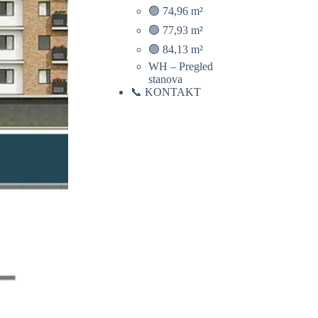
🟢 74,96 m²
🟢 77,93 m²
🟢 84,13 m²
WH – Pregled
stanova
📞 KONTAKT