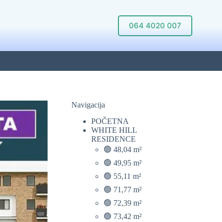
064 4020 007
Navigacija
POČETNA
WHITE HILL
RESIDENCE
🟢 48,04 m²
🟢 49,95 m²
🟢 55,11 m²
🟢 71,77 m²
🟢 72,39 m²
🟢 73,42 m²