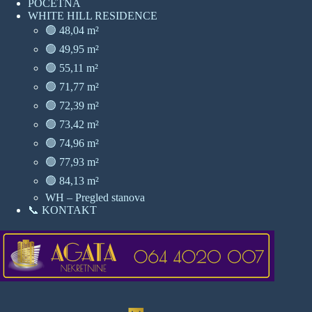
POČETNA
WHITE HILL RESIDENCE
🟢 48,04 m²
🟢 49,95 m²
🟢 55,11 m²
🟢 71,77 m²
🟢 72,39 m²
🟢 73,42 m²
🟢 74,96 m²
🟢 77,93 m²
🟢 84,13 m²
WH – Pregled stanova
📞 KONTAKT