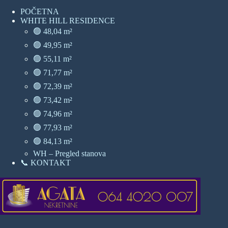
POČETNA
WHITE HILL RESIDENCE
🟢 48,04 m²
🟢 49,95 m²
🟢 55,11 m²
🟢 71,77 m²
🟢 72,39 m²
🟢 73,42 m²
🟢 74,96 m²
🟢 77,93 m²
🟢 84,13 m²
WH – Pregled stanova
📞 KONTAKT