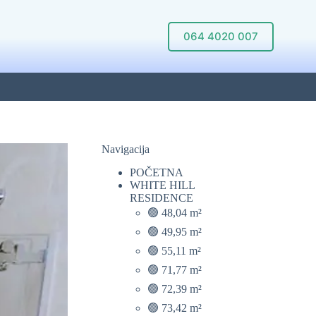
064 4020 007
Navigacija
POČETNA
WHITE HILL
RESIDENCE
🟢 48,04 m²
🟢 49,95 m²
🟢 55,11 m²
🟢 71,77 m²
🟢 72,39 m²
🟢 73,42 m²