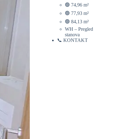
🟢 74,96 m²
🟢 77,93 m²
🟢 84,13 m²
WH – Pregled
stanova
📞 KONTAKT