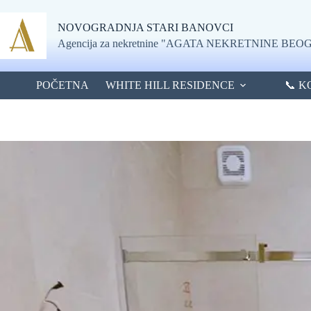
Skip
to
NOVOGRADNJA STARI BANOVCI
content
Agencija za nekretnine "AGATA NEKRETNINE BE
POČETNA
WHITE HILL RESIDENCE
📞 