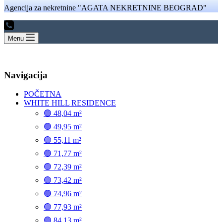
Agencija za nekretnine "AGATA NEKRETNINE BEOGRAD"
Menu
Navigacija
POČETNA
WHITE HILL RESIDENCE
🟢 48,04 m²
🟢 49,95 m²
🟢 55,11 m²
🟢 71,77 m²
🟢 72,39 m²
🟢 73,42 m²
🟢 74,96 m²
🟢 77,93 m²
🟢 84,13 m²