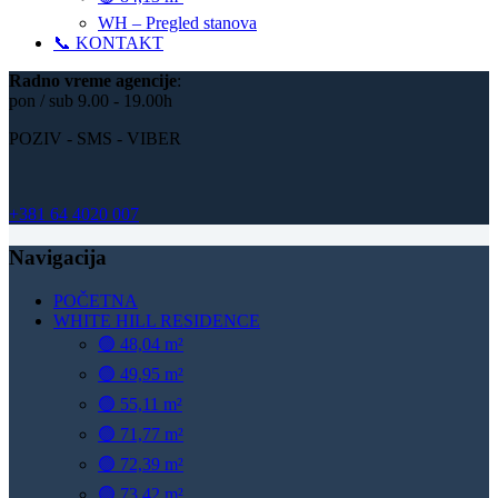
WH – Pregled stanova
📞 KONTAKT
Radno vreme
agencije
:
pon / sub 9.00 - 19.00h
POZIV - SMS - VIBER
+381 64 4020 007
Navigacija
POČETNA
WHITE HILL RESIDENCE
🟢 48,04 m²
🟢 49,95 m²
🟢 55,11 m²
🟢 71,77 m²
🟢 72,39 m²
🟢 73,42 m²