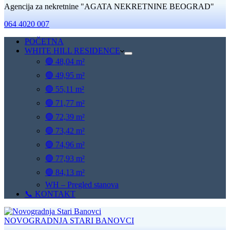
Agencija za nekretnine "AGATA NEKRETNINE BEOGRAD"
064 4020 007
POČETNA
WHITE HILL RESIDENCE
🟢 48,04 m²
🟢 49,95 m²
🟢 55,11 m²
🟢 71,77 m²
🟢 72,39 m²
🟢 73,42 m²
🟢 74,96 m²
🟢 77,93 m²
🟢 84,13 m²
WH – Pregled stanova
📞 KONTAKT
NOVOGRADNJA STARI BANOVCI