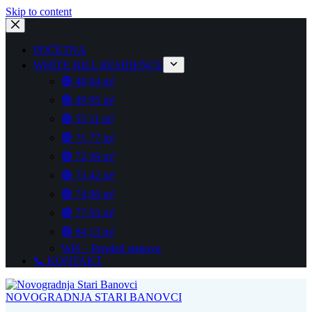
Skip to content
POČETNA
WHITE HILL RESIDENCE
🟢 48,04 m²
🟢 49,95 m²
🟢 55,11 m²
🟢 71,77 m²
🟢 72,39 m²
🟢 73,42 m²
🟢 74,96 m²
🟢 77,93 m²
🟢 84,13 m²
WH – Pregled stanova
📞 KONTAKT
NOVOGRADNJA STARI BANOVCI