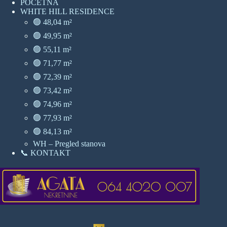
POČETNA
WHITE HILL RESIDENCE
🟢 48,04 m²
🟢 49,95 m²
🟢 55,11 m²
🟢 71,77 m²
🟢 72,39 m²
🟢 73,42 m²
🟢 74,96 m²
🟢 77,93 m²
🟢 84,13 m²
WH – Pregled stanova
📞 KONTAKT